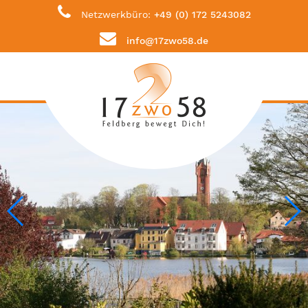
Netzwerkbüro:
+49 (0) 172 5243082
info@17zwo58.de