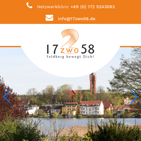
Netzwerkbüro:
+49 (0) 172 5243082
info@17zwo58.de