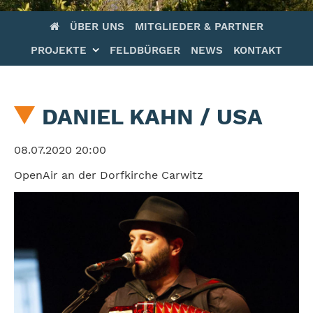
Navigation
ÜBER UNS
MITGLIEDER & PARTNER
überspringen
PROJEKTE
FELDBÜRGER
NEWS
KONTAKT
DANIEL KAHN / USA
08.07.2020 20:00
OpenAir an der Dorfkirche Carwitz