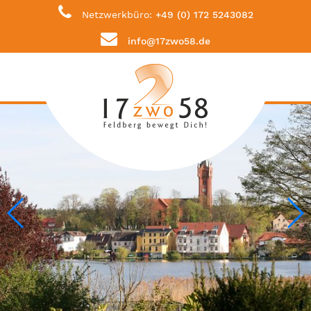
Netzwerkbüro:
+49 (0) 172 5243082
info@17zwo58.de