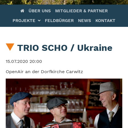
Navigation
ÜBER UNS
MITGLIEDER & PARTNER
überspringen
PROJEKTE
FELDBÜRGER
NEWS
KONTAKT
TRIO SCHO / Ukraine
15.07.2020 20:00
OpenAir an der Dorfkirche Carwitz